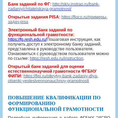
Банк заданий по ФГ:
http://skiv.instrao.ru/bank-
zadaniy/chitatelskaya-gramotnost/
Открытые задания PISA:
https://fioco.ru/примеры-
задач-pisa
Электронный банк заданий по
функциональной грамотности:
https://fg.resh.edu.ru/
Пошаговая инструкция, как
получить доступ к электронному банку заданий,
представлена в руководстве пользователя.
Ознакомиться с руководством пользователя можно
по ссылке:
https://resh.edu.ru/instruction
.
Открытый банк заданий для оценки
естественнонаучной грамотности ФГБНУ
ФИПИ:
https://fipi.ru/otkrytyy-bank-zadaniy-dlya-
otsenki-yestestvennonauchnoy-gramotnosti
ПОВЫШЕНИЕ КВАЛИФИКАЦИИ ПО
ФОРМИРОВАНИЮ
ФУНКЦИОНАЛЬНОЙ ГРАМОТНОСТИ
Подробная информация о работе ФГБНУ "ИСРО