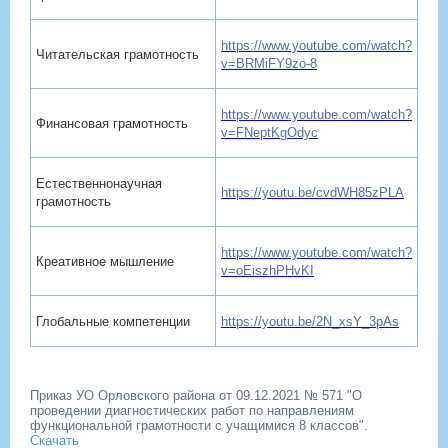
https://www.youtube.com/watch?
Читательская грамотность
v=BRMiFY9zo-8
https://www.youtube.com/watch?
Финансовая грамотность
v=FNeptKgOdyc
Естественнонаучная
https://youtu.be/cvdWH85zPLA
грамотность
https://www.youtube.com/watch?
Креативное мышление
v=oEiszhPHvKI
Глобальные компетенции
https://youtu.be/2N_xsY_3pAs
Приказ УО Орловского района от 09.12.2021 № 571 "О
проведении диагностических работ по направлениям
функциональной грамотности с учащимися 8 классов".
Скачать