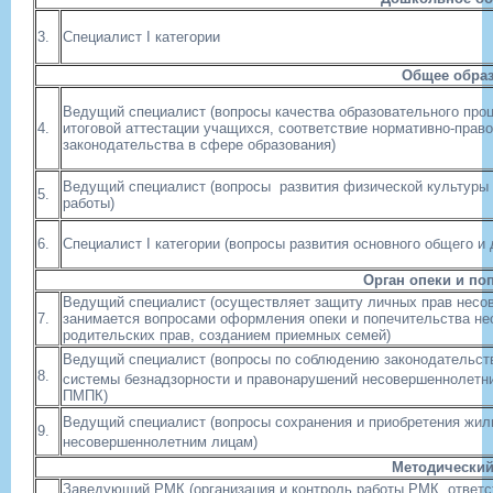
3.
Специалист I категории
Общее обра
Ведущий специалист (вопросы качества образовательного проц
4.
итоговой аттестации учащихся, соответствие нормативно-прав
законодательства в сфере образования)
Ведущий специалист (вопросы развития физической культуры 
5.
работы)
6.
Специалист I категории (вопросы развития основного общего и
Орган опеки и по
Ведущий специалист (осуществляет защиту личных прав несо
7.
занимается вопросами оформления опеки и попечительства не
родительских прав, созданием приемных семей)
Ведущий специалист
(вопросы по соблюдению законодательст
8.
системы безнадзорности и правонарушений несовершеннолетни
ПМПК)
Ведущий специалист
(вопросы сохранения и приобретения жил
9.
несовершеннолетним лицам)
Методический
Заведующий РМК (организация и контроль работы РМК, ответс